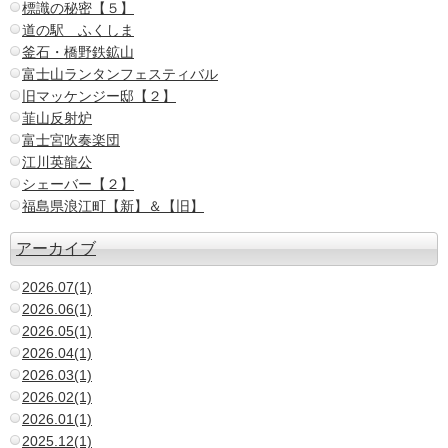
標識の秘密【５】
道の駅 ふくしま
釜石・橋野鉄鉱山
富士山ランタンフェスティバル
旧マッケンジー邸【２】
韮山反射炉
富士宮吹奏楽団
江川英龍公
シェーバー【２】
福島県浪江町【新】＆【旧】
アーカイブ
2026.07(1)
2026.06(1)
2026.05(1)
2026.04(1)
2026.03(1)
2026.02(1)
2026.01(1)
2025.12(1)