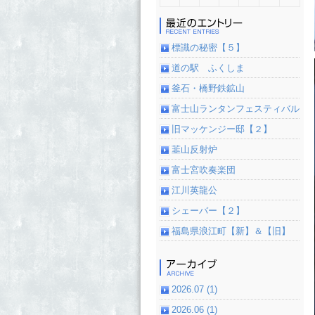
標識の秘密【５】
道の駅 ふくしま
釜石・橋野鉄鉱山
富士山ランタンフェスティバル
旧マッケンジー邸【２】
韮山反射炉
富士宮吹奏楽団
江川英龍公
シェーバー【２】
福島県浪江町【新】＆【旧】
2026.07 (1)
2026.06 (1)