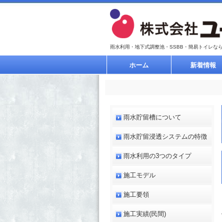
雨水利用・地下式調整池・SSBB・簡易トイレな
ホーム
新着情報
雨水貯留槽について
雨水貯留浸透システムの特徴
雨水利用の3つのタイプ
施工モデル
施工要領
施工実績(民間)