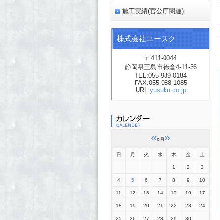
施工実績(官公庁関連)
株式会社ユースク
〒411-0044
静岡県三島市徳倉4-11-36
TEL:055-989-0184
FAX:055-988-1085
URL:
yusuku.co.jp
«
»
6月
日
月
火
水
木
金
土
1
2
3
4
5
6
7
8
9
10
11
12
13
14
15
16
17
18
19
20
21
22
23
24
25
26
27
28
29
30