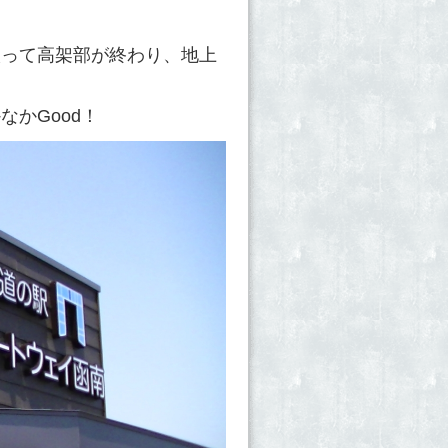
入って高架部が終わり、地上
かGood！