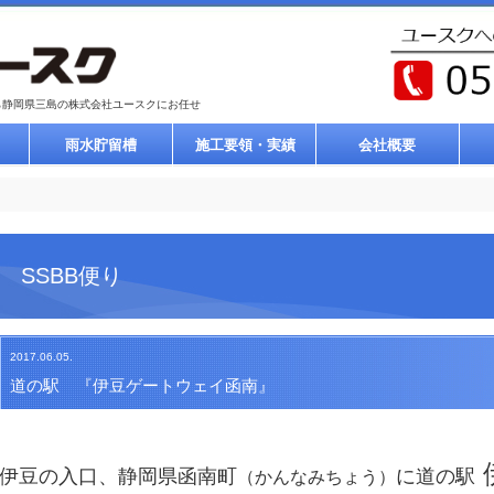
ら静岡県三島の株式会社ユースクにお任せ
雨水貯留槽
施工要領・実績
会社概要
SSBB便り
2017.06.05.
道の駅 『伊豆ゲートウェイ函南』
伊豆の入口、静岡県函南町
に道の駅
（かんなみちょう）