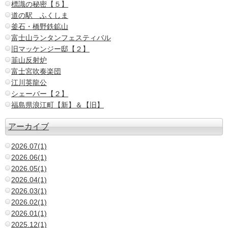
標識の秘密【５】
道の駅 ふくしま
釜石・橋野鉄鉱山
富士山ランタンフェスティバル
旧マッケンジー邸【２】
韮山反射炉
富士宮吹奏楽団
江川英龍公
シェーバー【２】
福島県浪江町【新】＆【旧】
アーカイブ
2026.07(1)
2026.06(1)
2026.05(1)
2026.04(1)
2026.03(1)
2026.02(1)
2026.01(1)
2025.12(1)