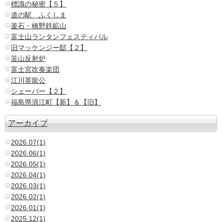
標識の秘密【５】
道の駅 ふくしま
釜石・橋野鉄鉱山
富士山ランタンフェスティバル
旧マッケンジー邸【２】
韮山反射炉
富士宮吹奏楽団
江川英龍公
シェーバー【２】
福島県浪江町【新】＆【旧】
アーカイブ
2026.07(1)
2026.06(1)
2026.05(1)
2026.04(1)
2026.03(1)
2026.02(1)
2026.01(1)
2025.12(1)