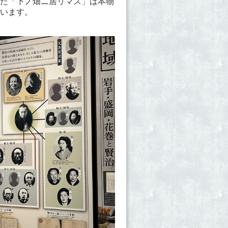
た「下ノ畑ニ居リマス」は本物
います。