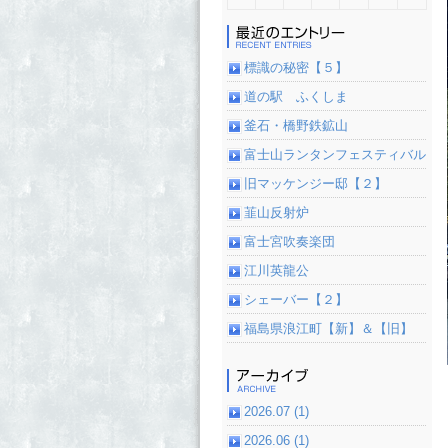
標識の秘密【５】
道の駅 ふくしま
釜石・橋野鉄鉱山
富士山ランタンフェスティバル
旧マッケンジー邸【２】
韮山反射炉
富士宮吹奏楽団
江川英龍公
シェーバー【２】
福島県浪江町【新】＆【旧】
2026.07 (1)
2026.06 (1)