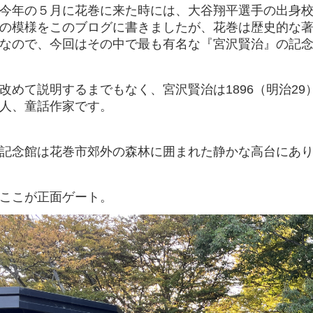
今年の５月に花巻に来た時には、大谷翔平選手の出身
の模様をこのブログに書きましたが、花巻は歴史的な
なので、今回はその中で最も有名な『宮沢賢治』の記
改めて説明するまでもなく、宮沢賢治は1896（明治2
人、童話作家です。
記念館は花巻市郊外の森林に囲まれた静かな高台にあ
ここが正面ゲート。