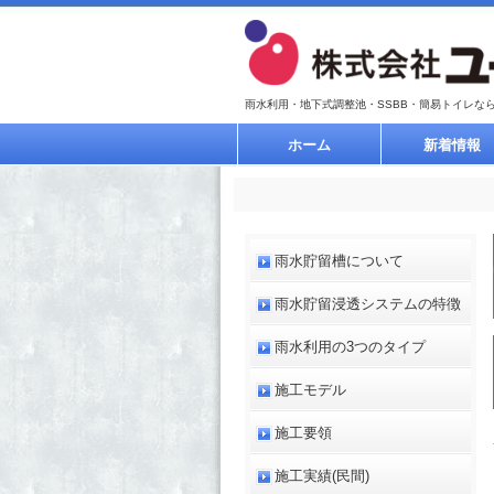
雨水利用・地下式調整池・SSBB・簡易トイレな
ホーム
新着情報
雨水貯留槽について
雨水貯留浸透システムの特徴
雨水利用の3つのタイプ
施工モデル
施工要領
施工実績(民間)