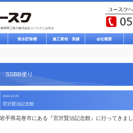
ら静岡県三島の株式会社ユースクにお任せ
雨水貯留槽
施工要領・実績
会社概要
SSBB便り
2024.10.25.
宮沢賢治記念館
岩手県花巻市にある『宮沢賢治記念館』に行ってきま