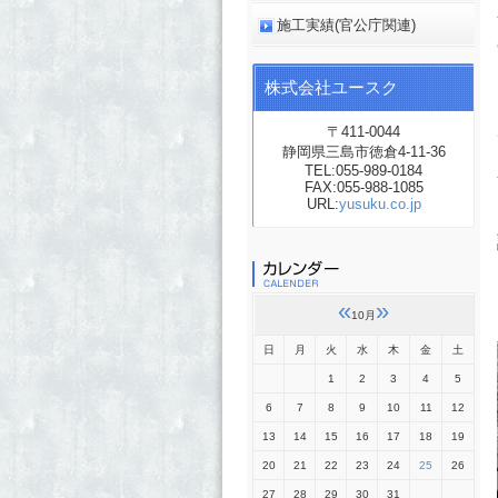
施工実績(官公庁関連)
株式会社ユースク
〒411-0044
静岡県三島市徳倉4-11-36
TEL:055-989-0184
FAX:055-988-1085
URL:
yusuku.co.jp
«
»
10月
日
月
火
水
木
金
土
1
2
3
4
5
6
7
8
9
10
11
12
13
14
15
16
17
18
19
20
21
22
23
24
25
26
27
28
29
30
31