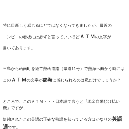
特に目新しく感じるほどではなくなってきましたが、最近の
ＡＴＭ
コンビニの看板には必ずと言っていいほど
の文字が
書いてあります。
三島から函南町を経て熱函道路（県道11号）で熱海へ向かう時には
ＡＴＭ
熱海
この
の文字が
に感じられるのは私だけでしょうか？
ところで、このＡＴＭ・・・日本語で言うと『現金自動預け払い
機』ですが、
英語
短縮されたこの英語の正確な熟語を知っている方はかなりの
通
です。