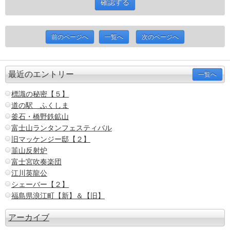
前のページへ
一覧へ
次のページへ
最近のエントリー
一覧へ
標識の秘密【５】
道の駅 ふくしま
釜石・橋野鉄鉱山
富士山ランタンフェスティバル
旧マッケンジー邸【２】
韮山反射炉
富士宮吹奏楽団
江川英龍公
シェーバー【２】
福島県浪江町【新】＆【旧】
アーカイブ