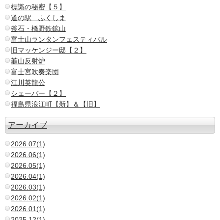
標識の秘密【５】
道の駅 ふくしま
釜石・橋野鉄鉱山
富士山ランタンフェスティバル
旧マッケンジー邸【２】
韮山反射炉
富士宮吹奏楽団
江川英龍公
シェーバー【２】
福島県浪江町【新】＆【旧】
アーカイブ
2026.07(1)
2026.06(1)
2026.05(1)
2026.04(1)
2026.03(1)
2026.02(1)
2026.01(1)
2025.12(1)