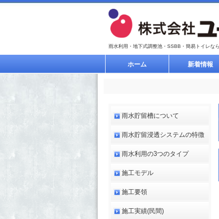
雨水利用・地下式調整池・SSBB・簡易トイレな
ホーム
新着情報
雨水貯留槽について
雨水貯留浸透システムの特徴
雨水利用の3つのタイプ
施工モデル
施工要領
施工実績(民間)