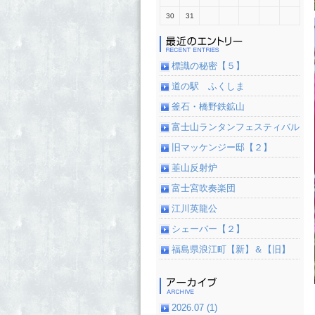
30
31
標識の秘密【５】
道の駅 ふくしま
釜石・橋野鉄鉱山
富士山ランタンフェスティバル
旧マッケンジー邸【２】
韮山反射炉
富士宮吹奏楽団
江川英龍公
シェーバー【２】
福島県浪江町【新】＆【旧】
2026.07 (1)