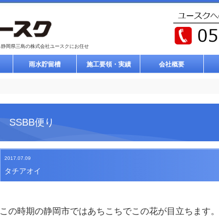
ら静岡県三島の株式会社ユースクにお任せ
雨水貯留槽
施工要領・実績
会社概要
SSBB便り
2017.07.09
タチアオイ
この時期の静岡市ではあちこちでこの花が目立ちます