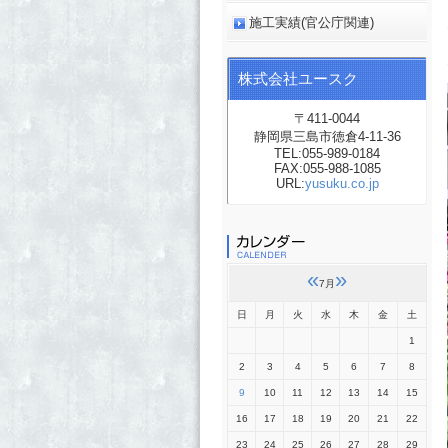
施工実績(官公庁関連)
株式会社ユースク
〒411-0044
静岡県三島市徳倉4-11-36
TEL:055-989-0184
FAX:055-988-1085
URL:
yusuku.co.jp
«
»
7月
日
月
火
水
木
金
土
1
2
3
4
5
6
7
8
9
10
11
12
13
14
15
16
17
18
19
20
21
22
23
24
25
26
27
28
29