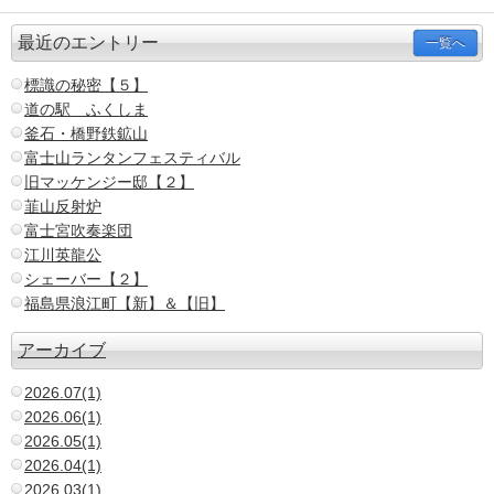
最近のエントリー
一覧へ
標識の秘密【５】
道の駅 ふくしま
釜石・橋野鉄鉱山
富士山ランタンフェスティバル
旧マッケンジー邸【２】
韮山反射炉
富士宮吹奏楽団
江川英龍公
シェーバー【２】
福島県浪江町【新】＆【旧】
アーカイブ
2026.07(1)
2026.06(1)
2026.05(1)
2026.04(1)
2026.03(1)